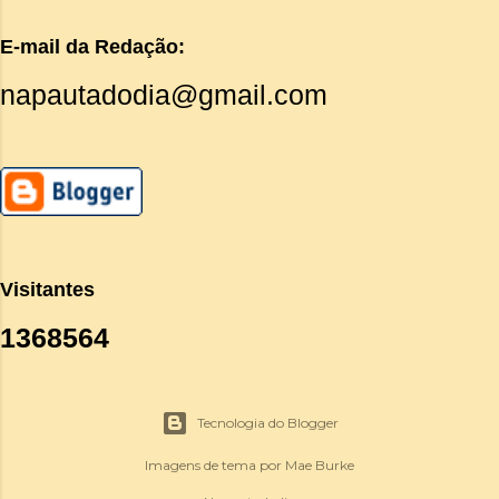
E-mail da Redação:
napautadodia@gmail.com
Visitantes
1
3
6
8
5
6
4
Tecnologia do Blogger
Imagens de tema por
Mae Burke