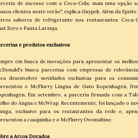
arceria de sucesso com a Coca-Cola: mais uma opção s
ssos clientes neste verão", explica Gnypek. Além da Sprit
tros sabores de refrigerante nos restaurantes: Coca-C
at Zero e Fanta Laranja.
rcerias e produtos exclusivos
empre em busca de inovações para apresentar os melhor
cDonald's busca parcerias com empresas de relevânci
ara desenvolver novidades exclusivas para os consum
presentou o McFlurry Língua de Gato Kopenhagen, fr
openhagen. Em setembro, a parceria firmada com a Ta
lho do Angus e McWrap. Recentemente, foi lançado o novo
anga, exclusivo para os restaurantes da rede e, ape
resentou a casquinha e o McFlurry Ovomaltine.
bre a Arcos Dorados