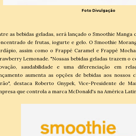
Foto Divulgação
tre as bebidas geladas, será lançado o Smoothie Manga
oncentrado de frutas, iogurte e gelo. O Smoothie Mora
ardápio, assim como o Frappé Caramel e Frappé Moch
rawberry Lemonade. "Nossas bebidas geladas trazem o co
novação, saudabilidade e uma diferenciação em rela
ançamento aumenta as opções de bebidas aos nossos cl
erão", destaca Roberto Gnypek, Vice-Presidente de Ma
presa que controla a marca McDonald's na América Latin