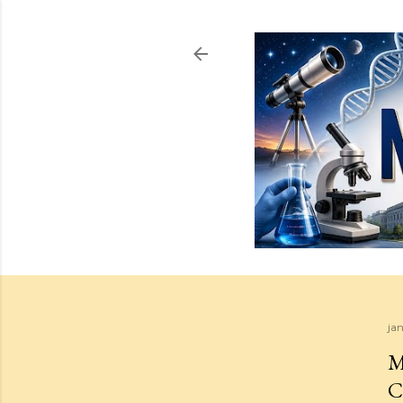
ja
M
C