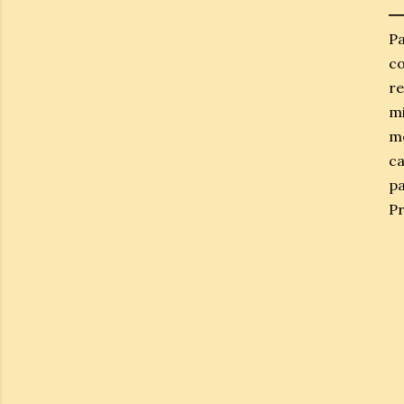
Pa
co
re
mi
m
c
pa
Pr