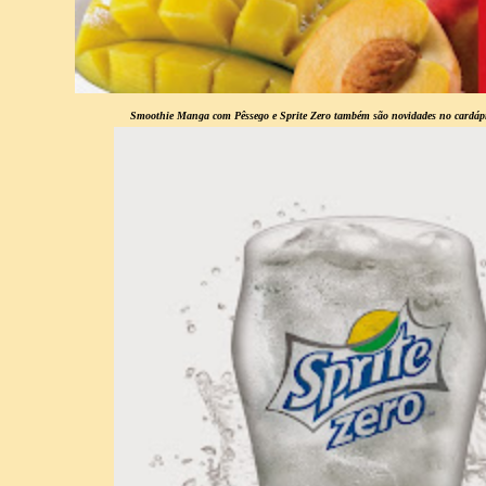
Smoothie Manga com Pêssego e Sprite Zero também são novidades no cardáp