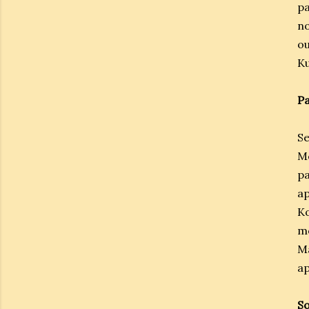
p
no
ou
Ku
Pa
S
M
p
a
K
mo
M
ap
So