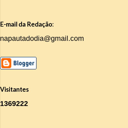
E-mail da Redação:
napautadodia@gmail.com
Visitantes
1
3
6
9
2
2
2