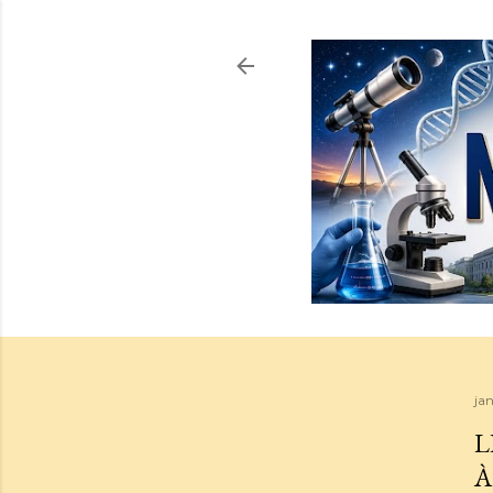
jan
L
À