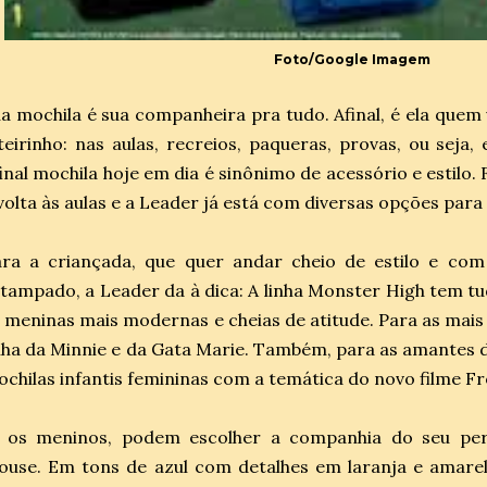
Foto/Google Imagem
a mochila é sua companheira pra tudo. Afinal, é ela quem
teirinho: nas aulas, recreios, paqueras, provas, ou seja,
inal mochila hoje em dia é sinônimo de acessório e estilo
volta às aulas e a Leader já está com diversas opções para
ara a criançada, que quer andar cheio de estilo e co
tampado, a Leader da à dica: A linha Monster High tem t
 meninas mais modernas e cheias de atitude. Para as mais
nha da Minnie e da Gata Marie. Também, para as amantes 
chilas infantis femininas com a temática do novo filme F
á os meninos, podem escolher a companhia do seu pe
use. Em tons de azul com detalhes em laranja e amarelo