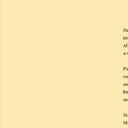
Su
in
Af
a 
P
es
as
li
mo
J
Mo