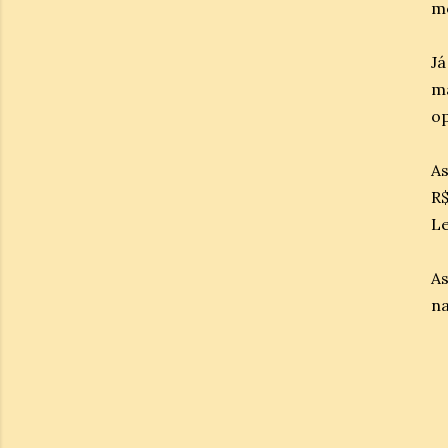
mo
Já
ma
op
A
R$
Le
A
na