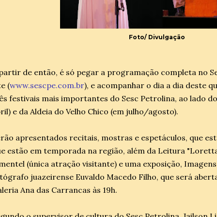
Foto/ Divulgação
partir de então, é só pegar a programação completa no Se
te (
www.sescpe.com.br
), e acompanhar o dia a dia deste 
ês festivais mais importantes do Sesc Petrolina, ao lado d
ril) e da Aldeia do Velho Chico (em julho/agosto).
rão apresentados recitais, mostras e espetáculos, que e
e estão em temporada na região, além da Leitura "Loret
mentel (única atração visitante) e uma exposição, Imagens
tógrafo juazeirense Euvaldo Macedo Filho, que será aberta 
leria Ana das Carrancas às 19h.
gundo o supervisor de cultura do Sesc Petrolina, Jailson L