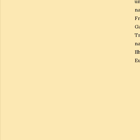
um
na
Fr
Ga
Tr
na
I
Eu