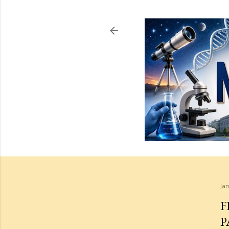
jan
F
P