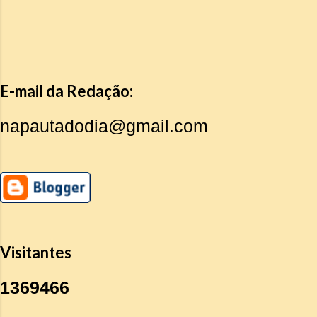
E-mail da Redação:
napautadodia@gmail.com
Visitantes
1
3
6
9
4
6
6