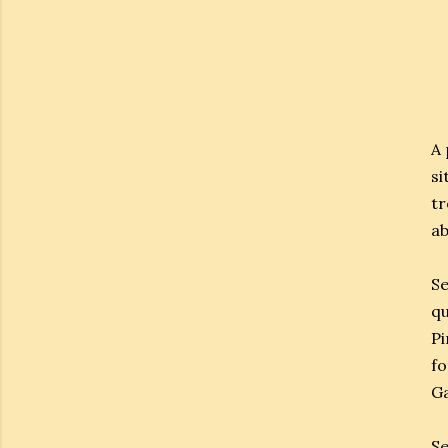
A 
si
tr
ab
Se
qu
Pi
fo
Ga
Se