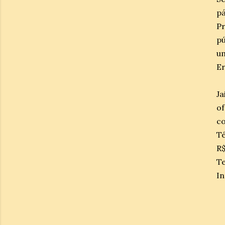
pá
Pr
pú
um
Er
Ja
of
co
Té
R$
Te
In