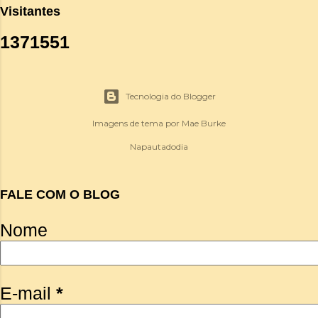
Visitantes
1
3
7
1
5
5
1
Tecnologia do Blogger
Imagens de tema por
Mae Burke
Napautadodia
FALE COM O BLOG
Nome
E-mail
*