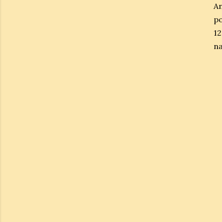
An
po
12
na