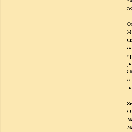
va
no
Os
Me
u
o
ap
po
Sl
o 
po
Se
O 
N
Na