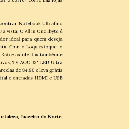
ar o corre- corre nas lojas
ncontrar Notebook Ultrafino
à vista; O All in One Ibyte é
dor ideal para quem deseja
nta. Com o Loquiestoque, o
a. Entre as ofertas também é
tivos; TV AOC 32" LED Ultra
celas de 84,90 e leva grátis
gital e entradas HDMI e USB
ortaleza, Juazeiro do Norte,