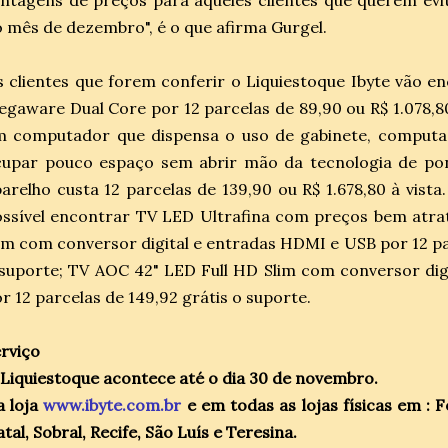
ntagens de preços para aqueles clientes que querem evit
 mês de dezembro", é o que afirma Gurgel.
 clientes que forem conferir o Liquiestoque Ibyte vão e
gaware Dual Core por 12 parcelas de 89,90 ou R$ 1.078,80 
m computador que dispensa o uso de gabinete, computa
cupar pouco espaço sem abrir mão da tecnologia de po
arelho custa 12 parcelas de 139,90 ou R$ 1.678,80 à vist
ssível encontrar TV LED Ultrafina com preços bem atra
im com conversor digital e entradas HDMI e USB por 12 par
suporte; TV AOC 42" LED Full HD Slim com conversor di
r 12 parcelas de 149,92 grátis o suporte.
rviço
Liquiestoque acontece até o dia 30 de novembro.
a loja
www.ibyte.com.br
e em todas as lojas físicas em : F
tal, Sobral, Recife, São Luís e Teresina.