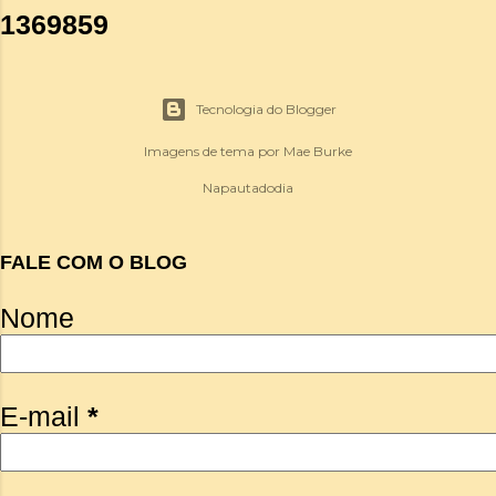
1
3
6
9
8
5
9
Tecnologia do Blogger
Imagens de tema por
Mae Burke
Napautadodia
FALE COM O BLOG
Nome
E-mail
*