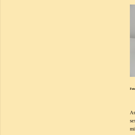
Fot
As
se
mi