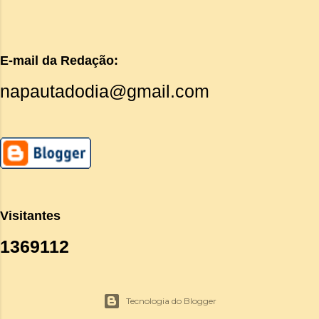
E-mail da Redação:
napautadodia@gmail.com
Visitantes
1
3
6
9
1
1
2
Tecnologia do Blogger