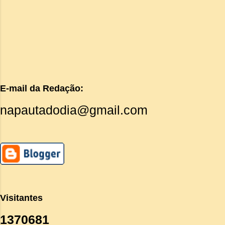
E-mail da Redação:
napautadodia@gmail.com
Visitantes
1
3
7
0
6
8
1