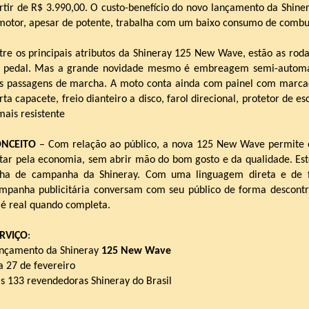
rtir de R$ 3.990,00. O custo-benefício do novo lançamento da Shine
motor, apesar de potente, trabalha com um baixo consumo de combus
tre os principais atributos da Shineray 125 New Wave, estão as r
oda
 pedal. Mas a grande novidade mesmo é embreagem semi-automát
s passagens de marcha. A moto conta ainda com painel com marca
rta capacete, freio dianteiro a disco, farol direcional, protetor de
mais resistente
ONCEITO
– Com relação ao público, a nova 125 New Wave permite op
tar pela economia, sem abrir mão do bom gosto e da qualidade. Est
nha de campanha da Shineray. Com uma linguagem direta e de f
mpanha publicitária conversam com seu público de forma descontr
 é real quando completa.
RVIÇO
:
nçamento da Shineray
125 New Wave
a 27 de fevereiro
s 133 revendedoras Shineray do Brasil