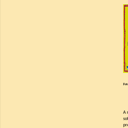
Fot
A 
so
pr