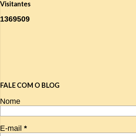
Visitantes
1
3
6
9
5
0
9
FALE COM O BLOG
Nome
E-mail
*