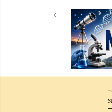
fev
S