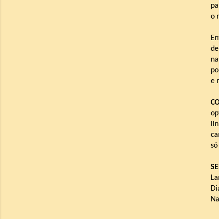
pa
o 
En
de
na
po
e 
C
op
li
ca
só
SE
La
Di
Na