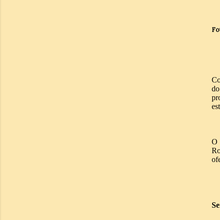
Fo
Co
do
pr
es
O 
Ro
of
Se