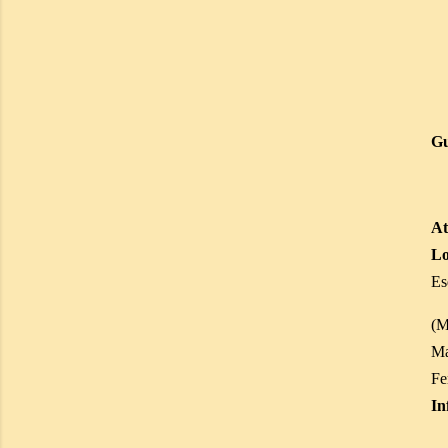
Gu
At
Lo
Es
(M
Ma
Fe
In