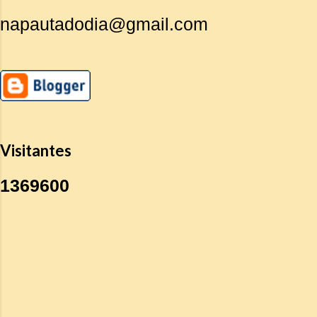
napautadodia@gmail.com
Visitantes
1
3
6
9
6
0
0