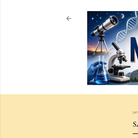
jan
S