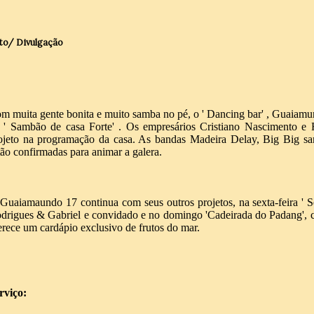
to/ Divulgação
m muita gente bonita e muito samba no pé, o ' Dancing bar' , Guaiam
 ' Sambão de casa Forte' . Os empresários Cristiano Nascimento e
ojeto na programação da casa. As bandas Madeira Delay, Big Big s
tão confirmadas para animar a galera.
Guaiamaundo 17 continua com seus outros projetos, na sexta-feira ' Se
drigues & Gabriel e convidado e no domingo 'Cadeirada do Padang', 
erece um cardápio exclusivo de frutos do mar.
rviço: