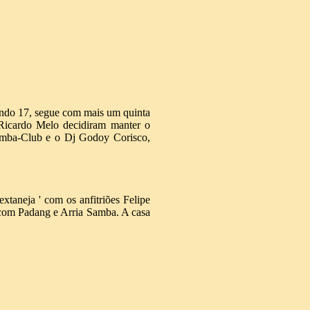
undo 17, segue com mais um quinta
 Ricardo Melo decidiram manter o
amba-Club e o Dj Godoy Corisco,
xtaneja ' com os anfitriões Felipe
com Padang e Arria Samba. A casa