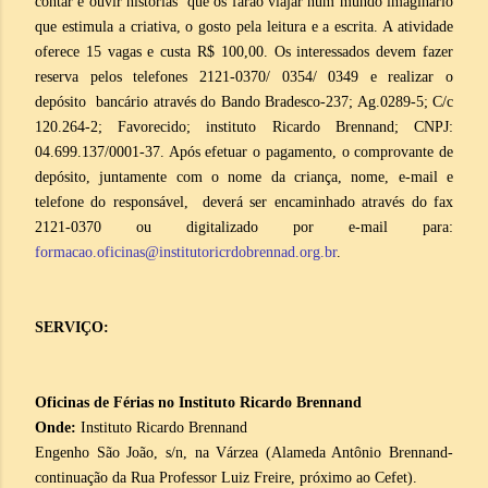
contar e ouvir histórias que os farão viajar num mundo imaginário
que estimula a criativa, o gosto pela leitura e a escrita. A atividade
oferece 15 vagas e custa R$ 100,00. Os interessados devem fazer
reserva pelos telefones 2121-0370/ 0354/ 0349 e realizar o
depósito bancário através do Bando Bradesco-237; Ag.0289-5; C/c
120.264-2; Favorecido; instituto Ricardo Brennand; CNPJ:
04.699.137/0001-37. Após efetuar o pagamento, o comprovante de
depósito, juntamente com o nome da criança, nome, e-mail e
telefone do responsável, deverá ser encaminhado através do fax
2121-0370 ou digitalizado por e-mail para:
formacao.oficinas@institutoricrdobrennad.org.br
.
SERVIÇO:
Oficinas de Férias no Instituto Ricardo Brennand
Onde:
Instituto Ricardo Brennand
Engenho São João, s/n, na Várzea (Alameda Antônio Brennand-
continuação da Rua Professor Luiz Freire, próximo ao Cefet).