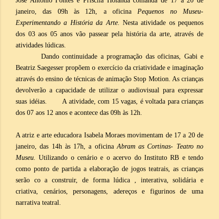
José Antônio Fontes e Priscila Holanda comanda de 17 a 20 de
janeiro, das 09h às 12h, a oficina
Pequenos no Museu-
Experimentando a História da Arte.
Nesta atividade os pequenos
dos 03 aos 05 anos vão passear pela história da arte, através de
atividades lúdicas.
Dando continuidade a programação das oficinas, Gabi e
Beatriz Saegesser propõem o exercício da criatividade e imaginação
através do ensino de técnicas de animação Stop Motion. As crianças
devolverão a capacidade de utilizar o audiovisual para expressar
suas idéias.
A atividade, com 15 vagas, é voltada para crianças
dos 07 aos 12 anos e acontece das 09h às 12h.
A atriz e arte educadora Isabela Moraes movimentam de 17 a 20 de
janeiro, das 14h às 17h, a oficina
Abram as Cortinas- Teatro no
Museu.
Utilizando o cenário e o acervo do Instituto RB e tendo
como ponto de partida a elaboração de jogos teatrais, as crianças
serão co a construir, de forma lúdica , interativa, solidária e
criativa, cenários, personagens, adereços e figurinos de uma
narrativa teatral.