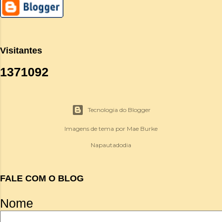
Visitantes
1
3
7
1
0
9
2
Tecnologia do Blogger
Imagens de tema por
Mae Burke
Napautadodia
FALE COM O BLOG
Nome