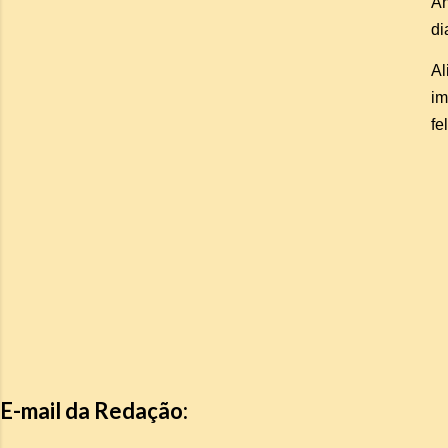
An
di
Al
im
fe
E-mail da Redação: