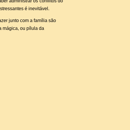
er administrar os conflitos do
stressantes é inevitável.
azer junto com a família são
 mágica, ou pílula da