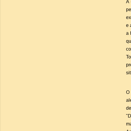
A 
pe
ex
e 
a 
qu
co
To
pr
si
O 
al
de
"D
ma