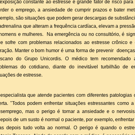
exposição constante ao estresse é grande fator de risco par
rder o emprego, a ansiedade de cumprir prazos e bater metas,
emplo, são situações que podem gerar descargas de substânci
adrenalina que alteram a frequência cardíaca, elevam a pressão
homens e mulheres. Na emergência ou no consultório, é sign
e sofre com problemas relacionados ao estresse crônico 
ração. Manter o bom humor é uma forma de prevenir doenças r
scano do Grupo Unicordis. O médico tem recomendado ao
oblemas do cotidiano, diante do inevitável turbilhão de
tuações de estresse.
especialista que atende pacientes com diferentes patologias c
erta. "Todos podem enfrentar situações estressantes como a 
semprego, mas o perigo é tornar a ansiedade e o nervosi
epois de um susto é normal o paciente, por exemplo, enfrentar 
s depois tudo volta ao normal. O perigo é quando o estres