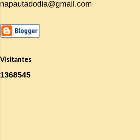
napautadodia@gmail.com
Visitantes
1
3
6
8
5
4
5