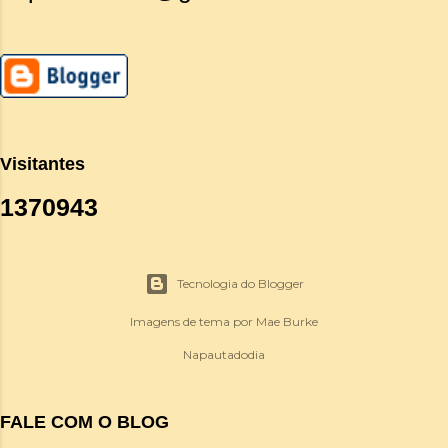
Visitantes
1
3
7
0
9
4
3
Tecnologia do Blogger
Imagens de tema por
Mae Burke
Napautadodia
FALE COM O BLOG