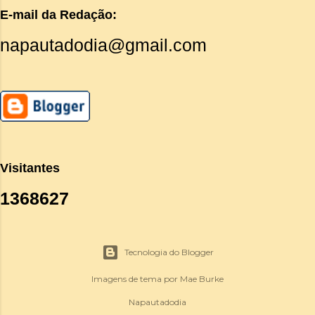
E-mail da Redação:
napautadodia@gmail.com
Visitantes
1
3
6
8
6
2
7
Tecnologia do Blogger
Imagens de tema por
Mae Burke
Napautadodia