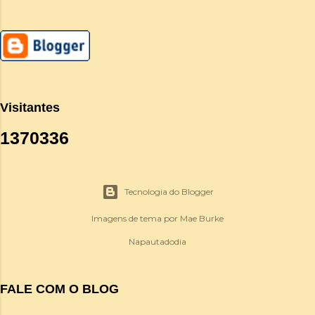
Visitantes
1
3
7
0
3
3
6
Tecnologia do Blogger
Imagens de tema por
Mae Burke
Napautadodia
FALE COM O BLOG