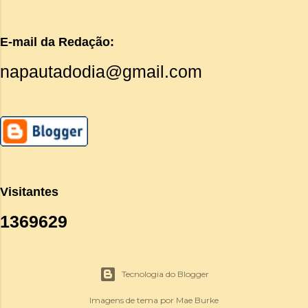
E-mail da Redação:
napautadodia@gmail.com
Visitantes
1
3
6
9
6
2
9
Tecnologia do Blogger
Imagens de tema por
Mae Burke