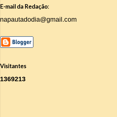
E-mail da Redação:
napautadodia@gmail.com
Visitantes
1
3
6
9
2
1
3