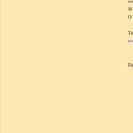
noi
Já
O 
Ta
ww
Da