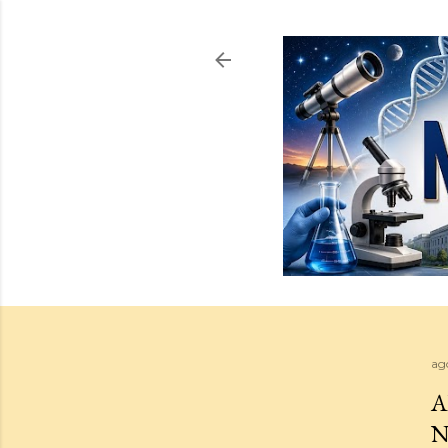
ag
A
N