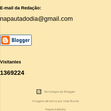
E-mail da Redação:
napautadodia@gmail.com
Visitantes
1
3
6
9
2
2
4
Tecnologia do Blogger
Imagens de tema por
Mae Burke
Napautadodia