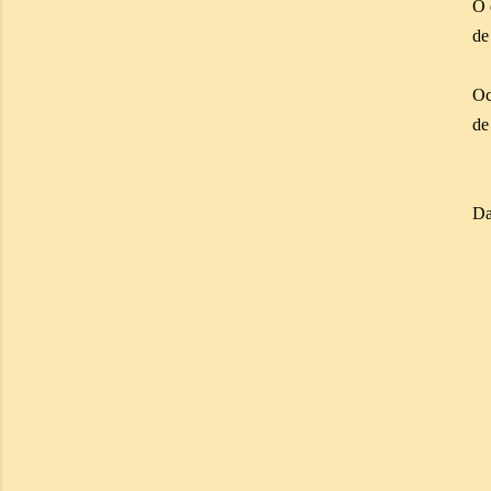
O 
de
Oc
de
Da