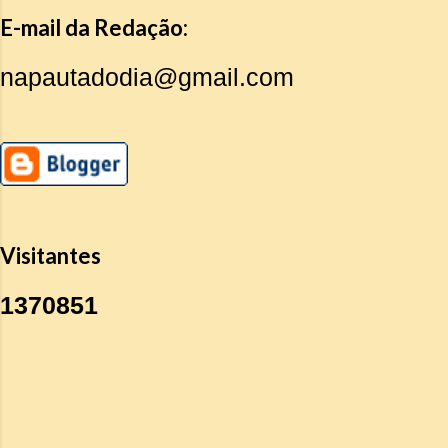
E-mail da Redação:
napautadodia@gmail.com
Visitantes
1
3
7
0
8
5
1