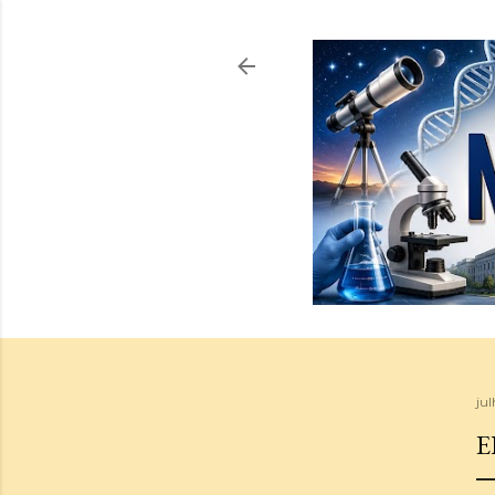
jul
E