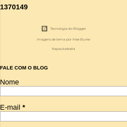
1
3
7
0
1
4
9
Tecnologia do Blogger
Imagens de tema por
Mae Burke
Napautadodia
FALE COM O BLOG
Nome
E-mail
*